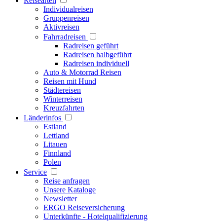
Reisearten
Individualreisen
Gruppenreisen
Aktivreisen
Fahrradreisen
Radreisen geführt
Radreisen halbgeführt
Radreisen individuell
Auto & Motorrad Reisen
Reisen mit Hund
Städtereisen
Winterreisen
Kreuzfahrten
Länderinfos
Estland
Lettland
Litauen
Finnland
Polen
Service
Reise anfragen
Unsere Kataloge
Newsletter
ERGO Reiseversicherung
Unterkünfte - Hotelqualifizierung