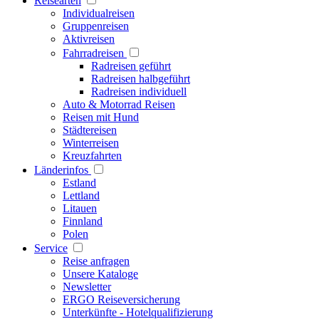
Reisearten
Individualreisen
Gruppenreisen
Aktivreisen
Fahrradreisen
Radreisen geführt
Radreisen halbgeführt
Radreisen individuell
Auto & Motorrad Reisen
Reisen mit Hund
Städtereisen
Winterreisen
Kreuzfahrten
Länderinfos
Estland
Lettland
Litauen
Finnland
Polen
Service
Reise anfragen
Unsere Kataloge
Newsletter
ERGO Reiseversicherung
Unterkünfte - Hotelqualifizierung