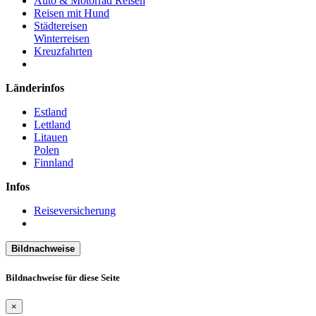
Auto & Motorrad Reisen
Reisen mit Hund
Städtereisen
Winterreisen
Kreuzfahrten
Länderinfos
Estland
Lettland
Litauen
Polen
Finnland
Infos
Reiseversicherung
Bildnachweise
Bildnachweise für diese Seite
×