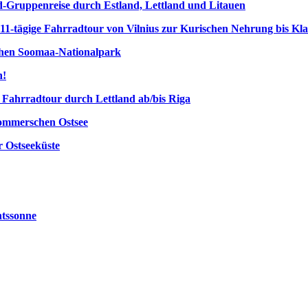
d-Gruppenreise durch Estland, Lettland und Litauen
 11-tägige Fahrradtour von Vilnius zur Kurischen Nehrung bis Kl
schen Soomaa-Nationalpark
n!
e Fahrradtour durch Lettland ab/bis Riga
Pommerschen Ostsee
r Ostseeküste
htssonne