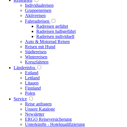
Reisearten
Individualreisen
Gruppenreisen
Aktivreisen
Fahrradreisen
Radreisen geführt
Radreisen halbgeführt
Radreisen individuell
Auto & Motorrad Reisen
Reisen mit Hund
Städtereisen
Winterreisen
Kreuzfahrten
Länderinfos
Estland
Lettland
Litauen
Finnland
Polen
Service
Reise anfragen
Unsere Kataloge
Newsletter
ERGO Reiseversicherung
Unterkünfte - Hotelqualifizierung