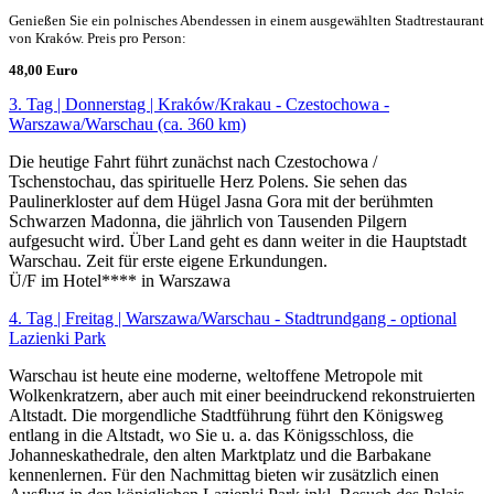
Genießen Sie ein polnisches Abendessen in einem ausgewählten Stadtrestaurant
von Kraków. Preis pro Person:
48,00 Euro
3. Tag | Donnerstag | Kraków/Krakau - Czestochowa -
Warszawa/Warschau (ca. 360 km)
Die heutige Fahrt führt zunächst nach Czestochowa /
Tschenstochau, das spirituelle Herz Polens. Sie sehen das
Paulinerkloster auf dem Hügel Jasna Gora mit der berühmten
Schwarzen Madonna, die jährlich von Tausenden Pilgern
aufgesucht wird. Über Land geht es dann weiter in die Hauptstadt
Warschau. Zeit für erste eigene Erkundungen.
Ü/F im Hotel**** in Warszawa
4. Tag | Freitag | Warszawa/Warschau - Stadtrundgang - optional
Lazienki Park
Warschau ist heute eine moderne, weltoffene Metropole mit
Wolkenkratzern, aber auch mit einer beeindruckend rekonstruierten
Altstadt. Die morgendliche Stadtführung führt den Königsweg
entlang in die Altstadt, wo Sie u. a. das Königsschloss, die
Johanneskathedrale, den alten Marktplatz und die Barbakane
kennenlernen. Für den Nachmittag bieten wir zusätzlich einen