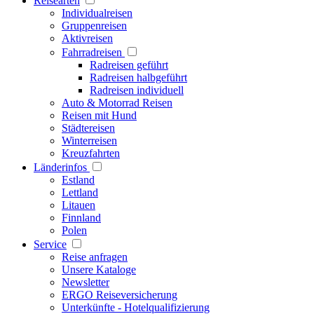
Reisearten
Individualreisen
Gruppenreisen
Aktivreisen
Fahrradreisen
Radreisen geführt
Radreisen halbgeführt
Radreisen individuell
Auto & Motorrad Reisen
Reisen mit Hund
Städtereisen
Winterreisen
Kreuzfahrten
Länderinfos
Estland
Lettland
Litauen
Finnland
Polen
Service
Reise anfragen
Unsere Kataloge
Newsletter
ERGO Reiseversicherung
Unterkünfte - Hotelqualifizierung