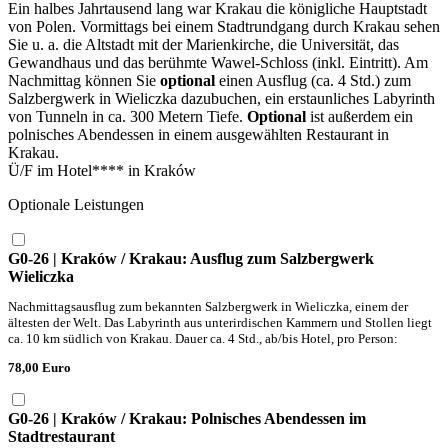
Ein halbes Jahrtausend lang war Krakau die königliche Hauptstadt
von Polen. Vormittags bei einem Stadtrundgang durch Krakau sehen
Sie u. a. die Altstadt mit der Marienkirche, die Universität, das
Gewandhaus und das berühmte Wawel-Schloss (inkl. Eintritt). Am
Nachmittag können Sie
optional
einen Ausflug (ca. 4 Std.) zum
Salzbergwerk in Wieliczka dazubuchen, ein erstaunliches Labyrinth
von Tunneln in ca. 300 Metern Tiefe.
Optional
ist außerdem ein
polnisches Abendessen in einem ausgewählten Restaurant in
Krakau.
Ü/F im Hotel**** in Kraków
Optionale Leistungen
G0-26 | Kraków / Krakau: Ausflug zum Salzbergwerk
Wieliczka
Nachmittagsausflug zum bekannten Salzbergwerk in Wieliczka, einem der
ältesten der Welt. Das Labyrinth aus unterirdischen Kammern und Stollen liegt
ca. 10 km südlich von Krakau. Dauer ca. 4 Std., ab/bis Hotel, pro Person:
78,00 Euro
G0-26 | Kraków / Krakau: Polnisches Abendessen im
Stadtrestaurant