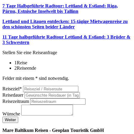
7 Tage Halbgeführte Radtour: Lettland & Estland: Riga,
Pärnu, Estnische Inselwelt bis Tallinn
Lettland und Litauen entdecken: 15-tägige Mietwagenreise zu
den schönsten Seiten beider Länder
11 Tage halbgeführte Radtour Lettland & Estland: 3 Brüder &
3 Schwestern
Stellen Sie eine Reiseanfrage
1
Reise
2
Reiseende
Felder mit einem * sind notwendig.
Reiseziel*
Reisedauer
Reisezeitraum
Wünsche
Weiter
Mare Baltikum Reisen - Geoplan Touristik GmbH