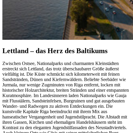
Lettland – das Herz des Baltikums
Zwischen Ostsee, Nationalparks und charmanten Kleinstädten
erstreckt sich Lettland, das trotz überschaubarer Größe äußerst
vielfältig ist. Die Küste schmückt sich kilometerweit mit feinen
Sandstränden, Dünen und Kiefernwäldern. Beliebte Seebäder wie
Jurmala, nur wenige Zugminuten von Riga entfernt, locken mit
historischer Holzarchitektur, breiten Stränden und einer entspannten
Kuratmosphäre. Im Landesinneren laden Nationalparks wie Gauja
mit Flusstälern, Sandsteinfelsen, Burgruinen und gut ausgebauten
Wander- und Radwegen zu aktiven Entdeckungen ein. Die
kunstvolle Kapitale Riga beeindruckt mit ihrem Mix aus
hanseatischer Vergangenheit und Jugendstilpracht. Die Altstadt mit
ihren Gassen, Kirchen und ehemaligen Handelshäusern steht im
Kontrast zu den eleganten Jugendstilfassaden des Neustadtviertels.
Auch kleinere Orte wie Cēsis mit seiner mittelalterlichen Burg,