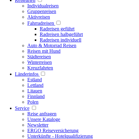
Reisearten
Individualreisen
Gruppenreisen
Aktivreisen
Fahrradreisen
Radreisen geführt
Radreisen halbgeführt
Radreisen individuell
Auto & Motorrad Reisen
Reisen mit Hund
Städtereisen
Winterreisen
Kreuzfahrten
Länderinfos
Estland
Lettland
Litauen
Finnland
Polen
Service
Reise anfragen
Unsere Kataloge
Newsletter
ERGO Reiseversicherung
Unterkünfte - Hotelqualifizierung