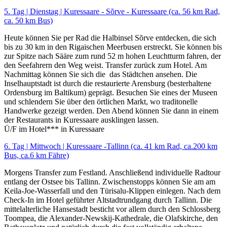
5. Tag | Dienstag | Kuressaare - Sõrve - Kuressaare (ca. 56 km Rad,
ca. 50 km Bus)
Heute können Sie per Rad die Halbinsel Sõrve entdecken, die sich
bis zu 30 km in den Rigaischen Meerbusen erstreckt. Sie können bis
zur Spitze nach Sääre zum rund 52 m hohen Leuchtturm fahren, der
den Seefahrern den Weg weist. Transfer zurück zum Hotel. Am
Nachmittag können Sie sich die das Städtchen ansehen. Die
Inselhauptstadt ist durch die restaurierte Arensburg (besterhaltene
Ordensburg im Baltikum) geprägt. Besuchen Sie eines der Museen
und schlendern Sie über den örtlichen Markt, wo traditonelle
Handwerke gezeigt werden. Den Abend können Sie dann in einem
der Restaurants in Kuressaare ausklingen lassen.
Ü/F im Hotel*** in Kuressaare
6. Tag | Mittwoch | Kuressaare -Tallinn (ca. 41 km Rad, ca.200 km
Bus, ca.6 km Fähre)
Morgens Transfer zum Festland. Anschließend individuelle Radtour
entlang der Ostsee bis Tallinn. Zwischenstopps können Sie am am
Keila-Joe-Wasserfall und den Türisalu-Klippen einlegen. Nach dem
Check-In im Hotel geführter Altstadtrundgang durch Tallinn. Die
mittelalterliche Hansestadt besticht vor allem durch den Schlossberg
Toompea, die Alexander-Newskij-Kathedrale, die Olafskirche, den