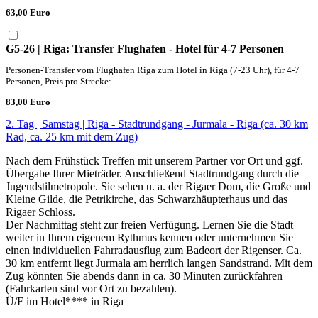
63,00 Euro
G5-26 | Riga: Transfer Flughafen - Hotel für 4-7 Personen
Personen-Transfer vom Flughafen Riga zum Hotel in Riga (7-23 Uhr), für 4-7
Personen, Preis pro Strecke:
83,00 Euro
2. Tag | Samstag | Riga - Stadtrundgang - Jurmala - Riga (ca. 30 km
Rad, ca. 25 km mit dem Zug)
Nach dem Frühstück Treffen mit unserem Partner vor Ort und ggf.
Übergabe Ihrer Mieträder. Anschließend Stadtrundgang durch die
Jugendstilmetropole. Sie sehen u. a. der Rigaer Dom, die Große und
Kleine Gilde, die Petrikirche, das Schwarzhäupterhaus und das
Rigaer Schloss.
Der Nachmittag steht zur freien Verfügung. Lernen Sie die Stadt
weiter in Ihrem eigenem Rythmus kennen oder unternehmen Sie
einen individuellen Fahrradausflug zum Badeort der Rigenser. Ca.
30 km entfernt liegt Jurmala am herrlich langen Sandstrand. Mit dem
Zug könnten Sie abends dann in ca. 30 Minuten zurückfahren
(Fahrkarten sind vor Ort zu bezahlen).
Ü/F im Hotel**** in Riga