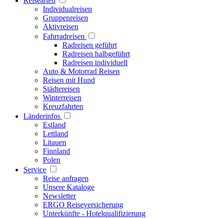
Reisearten
Individualreisen
Gruppenreisen
Aktivreisen
Fahrradreisen
Radreisen geführt
Radreisen halbgeführt
Radreisen individuell
Auto & Motorrad Reisen
Reisen mit Hund
Städtereisen
Winterreisen
Kreuzfahrten
Länderinfos
Estland
Lettland
Litauen
Finnland
Polen
Service
Reise anfragen
Unsere Kataloge
Newsletter
ERGO Reiseversicherung
Unterkünfte - Hotelqualifizierung