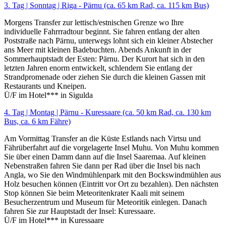
3. Tag | Sonntag | Riga - Pärnu (ca. 65 km Rad, ca. 115 km Bus)
Morgens Transfer zur lettisch/estnischen Grenze wo Ihre
individuelle Fahrrradtour beginnt. Sie fahren entlang der alten
Poststraße nach Pärnu, unterwegs lohnt sich ein kleiner Abstecher
ans Meer mit kleinen Badebuchten. Abends Ankunft in der
Sommerhauptstadt der Esten: Pärnu. Der Kurort hat sich in den
letzten Jahren enorm entwickelt, schlendern Sie entlang der
Strandpromenade oder ziehen Sie durch die kleinen Gassen mit
Restaurants und Kneipen.
Ü/F im Hotel*** in Sigulda
4. Tag | Montag | Pärnu - Kuressaare (ca. 50 km Rad, ca. 130 km
Bus, ca. 6 km Fähre)
Am Vormittag Transfer an die Küste Estlands nach Virtsu und
Fährüberfahrt auf die vorgelagerte Insel Muhu. Von Muhu kommen
Sie über einen Damm dann auf die Insel Saaremaa. Auf kleinen
Nebenstraßen fahren Sie dann per Rad über die Insel bis nach
Angla, wo Sie den Windmühlenpark mit den Bockswindmühlen aus
Holz besuchen können (Eintritt vor Ort zu bezahlen). Den nächsten
Stop können Sie beim Meteoritenkrater Kaali mit seinem
Besucherzentrum und Museum für Meteoritik einlegen. Danach
fahren Sie zur Hauptstadt der Insel: Kuressaare.
Ü/F im Hotel*** in Kuressaare