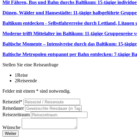
Mit Fähren, Bus und Bahn durchs Baltikum: 15-tägige individuel
Dünen, Wälder und Hansestädte: 11-tägige halbgeführte Gruppe
Baltikum entdecken - Selbstfahrerreise durch Lettland, Litauen
Moderne trifft Mittelalter im Baltikum: 11-tägige Gruppenreise v
Baltische Momente – Intensivreise durch das Baltikum: 15-tägig
Baltische Metropolen entspannt per Bahn entdecken: 7-tägige Ba
Stellen Sie eine Reiseanfrage
1
Reise
2
Reiseende
Felder mit einem * sind notwendig.
Reiseziel*
Reisedauer
Reisezeitraum
Wünsche
Weiter