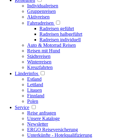
Reisearten
Individualreisen
Gruppenreisen
Aktivreisen
Fahrradreisen
Radreisen geführt
Radreisen halbgeführt
Radreisen individuell
Auto & Motorrad Reisen
Reisen mit Hund
Städtereisen
Winterreisen
Kreuzfahrten
Länderinfos
Estland
Lettland
Litauen
Finnland
Polen
Service
Reise anfragen
Unsere Kataloge
Newsletter
ERGO Reiseversicherung
Unterkünfte - Hotelqualifizierung