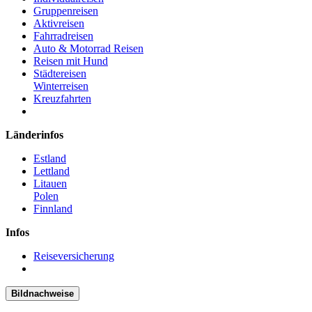
Gruppenreisen
Aktivreisen
Fahrradreisen
Auto & Motorrad Reisen
Reisen mit Hund
Städtereisen
Winterreisen
Kreuzfahrten
Länderinfos
Estland
Lettland
Litauen
Polen
Finnland
Infos
Reiseversicherung
Bildnachweise