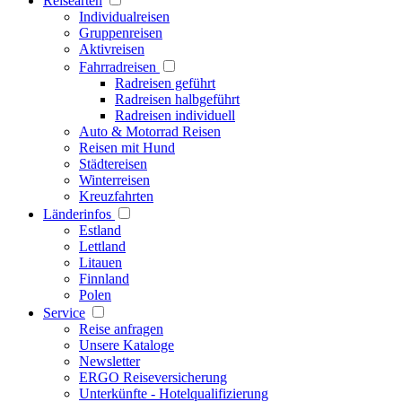
Reisearten
Individualreisen
Gruppenreisen
Aktivreisen
Fahrradreisen
Radreisen geführt
Radreisen halbgeführt
Radreisen individuell
Auto & Motorrad Reisen
Reisen mit Hund
Städtereisen
Winterreisen
Kreuzfahrten
Länderinfos
Estland
Lettland
Litauen
Finnland
Polen
Service
Reise anfragen
Unsere Kataloge
Newsletter
ERGO Reiseversicherung
Unterkünfte - Hotelqualifizierung