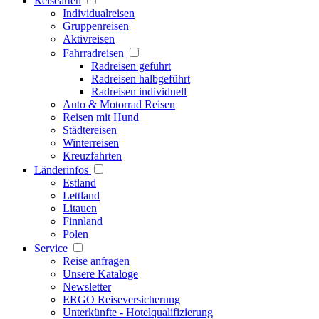
Reisearten
Individualreisen
Gruppenreisen
Aktivreisen
Fahrradreisen
Radreisen geführt
Radreisen halbgeführt
Radreisen individuell
Auto & Motorrad Reisen
Reisen mit Hund
Städtereisen
Winterreisen
Kreuzfahrten
Länderinfos
Estland
Lettland
Litauen
Finnland
Polen
Service
Reise anfragen
Unsere Kataloge
Newsletter
ERGO Reiseversicherung
Unterkünfte - Hotelqualifizierung