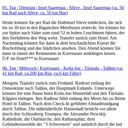
05. Tag | Dienstag | Insel Saaremaa - Sõrve - Insel Saaremaa (ca. 56
km Rad nach Sõrve, ca. 50 km Bus)
Heute können Sie per Rad die Halbinsel Sõrve entdecken, die sich
bis zu 30 km in den Rigaischen Meerbusen erstreckt. Sie können bis
zur Spitze nach Sääre zum rund 52 m hohen Leuchtturm fahren, der
den Seefahrern den Weg weist. Transfer zurück zum Hotel. Am
Nachmittag können Sie dann in dem beschaulichem Kurort die
Bischofsburg und das Städtchen ansehen. Den Abend können Sie
dann in einem der Restaurants in Kuressaare ausklingen lassen.
Ü/F im Hotel*** in Kuressaare
06. Tag | Mittwoch | Kuressaare - Keila-Joe - Türisalu - Tallinn (ca.
41 km Rad, ca.200 km Bus, ca.6 km Fähre)
Morgens Transfer zurück zum Festland. Radtour entlang der
Ostseeküste nach Tallinn, der Hauptstadt Estlands. Unterwegs
können Sie eine Pause beim Keila-Joe-Wasserfall und den Türisalu-
Klippen einlegen. Ihre Radtour führt entlang des Meers bis zu Ihrem
Hotel in Tallinn. Nach dem Check-In geführter Altstadtrundgang
durch Tallinn. Die mittelalterliche Hansestadt besticht vor allem
durch den Schlossberg Toompea, die Alexander-Newskij-
Kathedrale, die Olafskirche, den Rathausplatz, dem
Gebäudeensemble der "3 Schwestern" und natürlich durch die fast