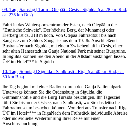
09. Tag | Samstag | Tartu - Otepää - Cesis - Sigulda (ca. 28 km Rad,
ca. 235 km Bus)
Fahrt in das Wintersportzentrum der Esten, nach Otepää in die
"Estnische Schweiz". Der höchste Berg, der Munamägi oder
Eierberg ist ca. 318 m hoch. Von Otepää Fahrradtour bis nach
Sangaste zum Schloss Sangaste aus dem 19. Jh. Anschließend
Bustransfer nach Sigulda, mit einem Zwischenhalt in Cesis, einer
sehr alten Hansestadt im Gauja National Park mit seiner Burgruine.
In Sigulda können Sie den Abend in der Altstadt ausklingen lassen.
Ü/F im Hotel*** in Sigulda
10. Tag | Sonntag | Sigulda - Saulkrasti - Riga (ca. 40 km Rad, ca.
50 km Bus)
Ihr Tag beginnt mit einer Radtour durch den Gauja Nationalpark.
Unterwegs können Sie die Ordensburg in Sigulda, die
Gutmannshöhle und die Burg Turaida besichtigen. Ihr Tagesziel
führt Sie bis an der Ostsee, nach Saulkrasti, wo Sie das lettische
Fahrradmuseum besuchen können. Von dort aus Transfer nach Riga.
Ü/F im Hotel**** in RigaNach dem Frühstück individuelle Abreise
oder individuelle Weiterführung Ihrer Reise mit einer
Anschlussbuchung.