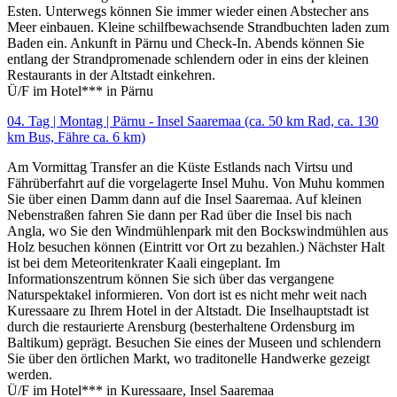
Esten. Unterwegs können Sie immer wieder einen Abstecher ans
Meer einbauen. Kleine schilfbewachsende Strandbuchten laden zum
Baden ein. Ankunft in Pärnu und Check-In. Abends können Sie
entlang der Strandpromenade schlendern oder in eins der kleinen
Restaurants in der Altstadt einkehren.
Ü/F im Hotel*** in Pärnu
04. Tag | Montag | Pärnu - Insel Saaremaa (ca. 50 km Rad, ca. 130
km Bus, Fähre ca. 6 km)
Am Vormittag Transfer an die Küste Estlands nach Virtsu und
Fährüberfahrt auf die vorgelagerte Insel Muhu. Von Muhu kommen
Sie über einen Damm dann auf die Insel Saaremaa. Auf kleinen
Nebenstraßen fahren Sie dann per Rad über die Insel bis nach
Angla, wo Sie den Windmühlenpark mit den Bockswindmühlen aus
Holz besuchen können (Eintritt vor Ort zu bezahlen.) Nächster Halt
ist bei dem Meteoritenkrater Kaali eingeplant. Im
Informationszentrum können Sie sich über das vergangene
Naturspektakel informieren. Von dort ist es nicht mehr weit nach
Kuressaare zu Ihrem Hotel in der Altstadt. Die Inselhauptstadt ist
durch die restaurierte Arensburg (besterhaltene Ordensburg im
Baltikum) geprägt. Besuchen Sie eines der Museen und schlendern
Sie über den örtlichen Markt, wo traditonelle Handwerke gezeigt
werden.
Ü/F im Hotel*** in Kuressaare, Insel Saaremaa