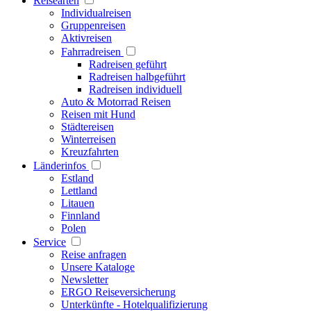
Reisearten
Individualreisen
Gruppenreisen
Aktivreisen
Fahrradreisen
Radreisen geführt
Radreisen halbgeführt
Radreisen individuell
Auto & Motorrad Reisen
Reisen mit Hund
Städtereisen
Winterreisen
Kreuzfahrten
Länderinfos
Estland
Lettland
Litauen
Finnland
Polen
Service
Reise anfragen
Unsere Kataloge
Newsletter
ERGO Reiseversicherung
Unterkünfte - Hotelqualifizierung