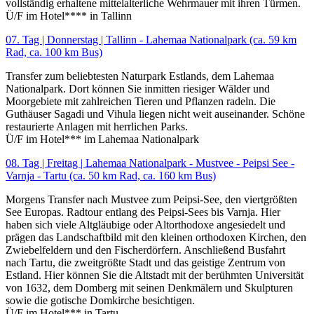
vollständig erhaltene mittelalterliche Wehrmauer mit ihren Türmen.
Ü/F im Hotel**** in Tallinn
07. Tag | Donnerstag | Tallinn - Lahemaa Nationalpark (ca. 59 km
Rad, ca. 100 km Bus)
Transfer zum beliebtesten Naturpark Estlands, dem Lahemaa
Nationalpark. Dort können Sie inmitten riesiger Wälder und
Moorgebiete mit zahlreichen Tieren und Pflanzen radeln. Die
Guthäuser Sagadi und Vihula liegen nicht weit auseinander. Schöne
restaurierte Anlagen mit herrlichen Parks.
Ü/F im Hotel*** im Lahemaa Nationalpark
08. Tag | Freitag | Lahemaa Nationalpark - Mustvee - Peipsi See -
Varnja - Tartu (ca. 50 km Rad, ca. 160 km Bus)
Morgens Transfer nach Mustvee zum Peipsi-See, den viertgrößten
See Europas. Radtour entlang des Peipsi-Sees bis Varnja. Hier
haben sich viele Altgläubige oder Altorthodoxe angesiedelt und
prägen das Landschaftbild mit den kleinen orthodoxen Kirchen, den
Zwiebelfeldern und den Fischerdörfern. Anschließend Busfahrt
nach Tartu, die zweitgrößte Stadt und das geistige Zentrum von
Estland. Hier können Sie die Altstadt mit der berühmten Universität
von 1632, dem Domberg mit seinen Denkmälern und Skulpturen
sowie die gotische Domkirche besichtigen.
Ü/F im Hotel*** in Tartu