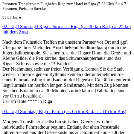
Personen-Transfer vom Flughafen Riga zum Hotel in Riga (7-23 Uhr), für 4-7
Personen, Preis pro Strecke:
83,00 Euro
02. Tag | Samstag | Riga - Jurmala - Riga (ca. 30 km Rad, ca. 25 km
mit dem Zug)
Nach dem Frühstück Treffen mit unserem Partner vor Ort und ggf.
Übergabe Ihrer Mieträder. Anschließend Stadtrundgang durch die
Jugendstilmetropole. Sie sehen u. a. der Rigaer Dom, die Große und
Kleine Gilde, die Petrikirche, das Schwarzhäupterhaus und das
Rigaer Schloss sowie die "3 Brüder".
Der Nachmittag steht zur freien Verfügung. Lernen Sie die Stadt
weiter in Ihrem eigenem Rythmus kennen oder unternehmen Sie
einen Fahrradausflug zum Badeort der Rigenser. Ca. 30 km entfernt
liegt Jurmala am herrlich langen Sandstrand. Mit dem Zug könnten
Sie abends dann in ca. 30 Minuten zurückfahren (Fahrkarten sind
vor Ort zu bezahlen).
Ü/F im Hotel**** in Riga
03. Tag | Sonntag | Riga - Pärnu (ca. 65 km Rad, ca. 115 km Bus)
Morgens Transfer zur lettisch-/estnischen Grenze, wo Ihre
individuelle Fahrrradtour beginnt. Entlang der alten Poststraße
fahren Sie entlang der Ostseeküste bis zur Sommerhauptstadt der