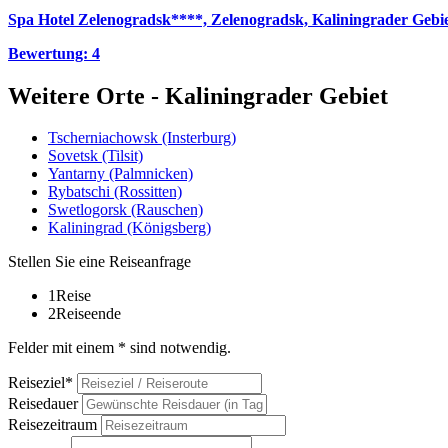
Spa Hotel Zelenogradsk****, Zelenogradsk, Kaliningrader Gebie
Bewertung: 4
Weitere Orte - Kaliningrader Gebiet
Tscherniachowsk (Insterburg)
Sovetsk (Tilsit)
Yantarny (Palmnicken)
Rybatschi (Rossitten)
Swetlogorsk (Rauschen)
Kaliningrad (Königsberg)
Stellen Sie eine Reiseanfrage
1
Reise
2
Reiseende
Felder mit einem * sind notwendig.
Reiseziel*
Reisedauer
Reisezeitraum