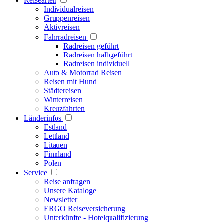
Reisearten
Individualreisen
Gruppenreisen
Aktivreisen
Fahrradreisen
Radreisen geführt
Radreisen halbgeführt
Radreisen individuell
Auto & Motorrad Reisen
Reisen mit Hund
Städtereisen
Winterreisen
Kreuzfahrten
Länderinfos
Estland
Lettland
Litauen
Finnland
Polen
Service
Reise anfragen
Unsere Kataloge
Newsletter
ERGO Reiseversicherung
Unterkünfte - Hotelqualifizierung