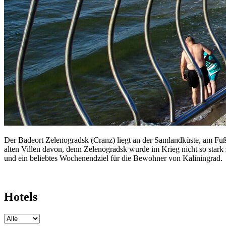
Der Badeort Zelenogradsk (Cranz) liegt an der Samlandküste, am Fuß
alten Villen davon, denn Zelenogradsk wurde im Krieg nicht so sta
und ein beliebtes Wochenendziel für die Bewohner von Kaliningrad.
Hotels