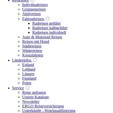
Reisearten
Individualreisen
Gruppenreisen
Aktivreisen
Fahrradreisen
Radreisen geführt
Radreisen halbgeführt
Radreisen individuell
Auto & Motorrad Reisen
Reisen mit Hund
Städtereisen
Winterreisen
Kreuzfahrten
Länderinfos
Estland
Lettland
Litauen
Finnland
Polen
Service
Reise anfragen
Unsere Kataloge
Newsletter
ERGO Reiseversicherung
Unterkünfte - Hotelqualifizierung