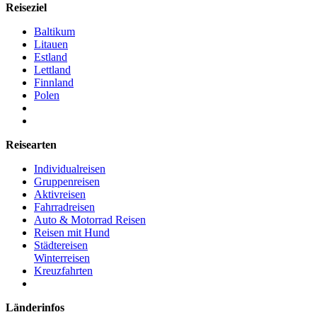
Reiseziel
Baltikum
Litauen
Estland
Lettland
Finnland
Polen
Reisearten
Individualreisen
Gruppenreisen
Aktivreisen
Fahrradreisen
Auto & Motorrad Reisen
Reisen mit Hund
Städtereisen
Winterreisen
Kreuzfahrten
Länderinfos