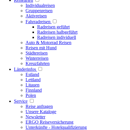
Reisearten
Individualreisen
Gruppenreisen
Aktivreisen
Fahrradreisen
Radreisen geführt
Radreisen halbgeführt
Radreisen individuell
Auto & Motorrad Reisen
Reisen mit Hund
Städtereisen
Winterreisen
Kreuzfahrten
Länderinfos
Estland
Lettland
Litauen
Finnland
Polen
Service
Reise anfragen
Unsere Kataloge
Newsletter
ERGO Reiseversicherung
Unterkünfte - Hotelqualifizierung