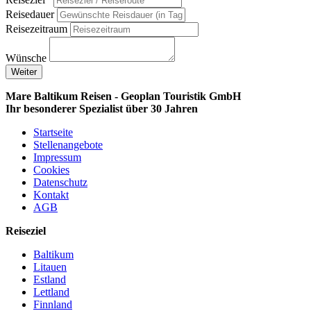
Reisedauer
Reisezeitraum
Wünsche
Weiter
Mare Baltikum Reisen - Geoplan Touristik GmbH
Ihr besonderer Spezialist über 30 Jahren
Startseite
Stellenangebote
Impressum
Cookies
Datenschutz
Kontakt
AGB
Reiseziel
Baltikum
Litauen
Estland
Lettland
Finnland