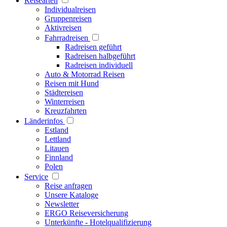
Reisearten
Individualreisen
Gruppenreisen
Aktivreisen
Fahrradreisen
Radreisen geführt
Radreisen halbgeführt
Radreisen individuell
Auto & Motorrad Reisen
Reisen mit Hund
Städtereisen
Winterreisen
Kreuzfahrten
Länderinfos
Estland
Lettland
Litauen
Finnland
Polen
Service
Reise anfragen
Unsere Kataloge
Newsletter
ERGO Reiseversicherung
Unterkünfte - Hotelqualifizierung