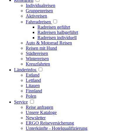
Reisearten
Individualreisen
Gruppenreisen
Aktivreisen
Fahrradreisen
Radreisen geführt
Radreisen halbgeführt
Radreisen individuell
Auto & Motorrad Reisen
Reisen mit Hund
Städtereisen
Winterreisen
Kreuzfahrten
Länderinfos
Estland
Lettland
Litauen
Finnland
Polen
Service
Reise anfragen
Unsere Kataloge
Newsletter
ERGO Reiseversicherung
Unterkünfte - Hotelqualifizierung