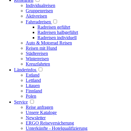
Reisearten
Individualreisen
Gruppenreisen
Aktivreisen
Fahrradreisen
Radreisen geführt
Radreisen halbgeführt
Radreisen individuell
Auto & Motorrad Reisen
Reisen mit Hund
Städtereisen
Winterreisen
Kreuzfahrten
Länderinfos
Estland
Lettland
Litauen
Finnland
Polen
Service
Reise anfragen
Unsere Kataloge
Newsletter
ERGO Reiseversicherung
Unterkünfte - Hotelqualifizierung