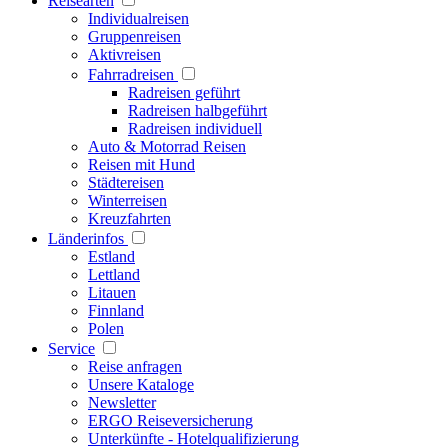
Reisearten
Individualreisen
Gruppenreisen
Aktivreisen
Fahrradreisen
Radreisen geführt
Radreisen halbgeführt
Radreisen individuell
Auto & Motorrad Reisen
Reisen mit Hund
Städtereisen
Winterreisen
Kreuzfahrten
Länderinfos
Estland
Lettland
Litauen
Finnland
Polen
Service
Reise anfragen
Unsere Kataloge
Newsletter
ERGO Reiseversicherung
Unterkünfte - Hotelqualifizierung