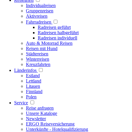
Reisearten
Individualreisen
Gruppenreisen
Aktivreisen
Fahrradreisen
Radreisen geführt
Radreisen halbgeführt
Radreisen individuell
Auto & Motorrad Reisen
Reisen mit Hund
Städtereisen
Winterreisen
Kreuzfahrten
Länderinfos
Estland
Lettland
Litauen
Finnland
Polen
Service
Reise anfragen
Unsere Kataloge
Newsletter
ERGO Reiseversicherung
Unterkünfte - Hotelqualifizierung