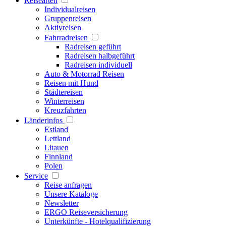
Reisearten
Individualreisen
Gruppenreisen
Aktivreisen
Fahrradreisen
Radreisen geführt
Radreisen halbgeführt
Radreisen individuell
Auto & Motorrad Reisen
Reisen mit Hund
Städtereisen
Winterreisen
Kreuzfahrten
Länderinfos
Estland
Lettland
Litauen
Finnland
Polen
Service
Reise anfragen
Unsere Kataloge
Newsletter
ERGO Reiseversicherung
Unterkünfte - Hotelqualifizierung