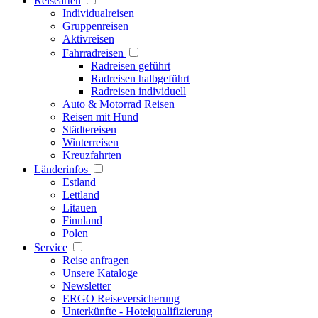
Reisearten
Individualreisen
Gruppenreisen
Aktivreisen
Fahrradreisen
Radreisen geführt
Radreisen halbgeführt
Radreisen individuell
Auto & Motorrad Reisen
Reisen mit Hund
Städtereisen
Winterreisen
Kreuzfahrten
Länderinfos
Estland
Lettland
Litauen
Finnland
Polen
Service
Reise anfragen
Unsere Kataloge
Newsletter
ERGO Reiseversicherung
Unterkünfte - Hotelqualifizierung