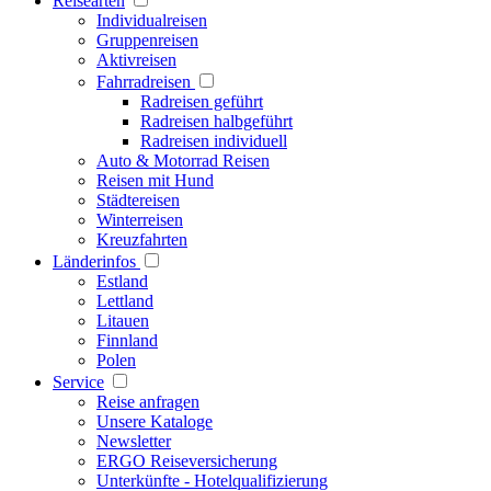
Reisearten
Individualreisen
Gruppenreisen
Aktivreisen
Fahrradreisen
Radreisen geführt
Radreisen halbgeführt
Radreisen individuell
Auto & Motorrad Reisen
Reisen mit Hund
Städtereisen
Winterreisen
Kreuzfahrten
Länderinfos
Estland
Lettland
Litauen
Finnland
Polen
Service
Reise anfragen
Unsere Kataloge
Newsletter
ERGO Reiseversicherung
Unterkünfte - Hotelqualifizierung