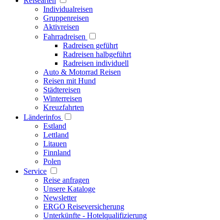
Reisearten
Individualreisen
Gruppenreisen
Aktivreisen
Fahrradreisen
Radreisen geführt
Radreisen halbgeführt
Radreisen individuell
Auto & Motorrad Reisen
Reisen mit Hund
Städtereisen
Winterreisen
Kreuzfahrten
Länderinfos
Estland
Lettland
Litauen
Finnland
Polen
Service
Reise anfragen
Unsere Kataloge
Newsletter
ERGO Reiseversicherung
Unterkünfte - Hotelqualifizierung