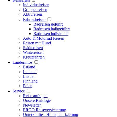
Reisearten
Individualreisen
Gruppenreisen
Aktivreisen
Fahrradreisen
Radreisen geführt
Radreisen halbgeführt
Radreisen individuell
Auto & Motorrad Reisen
Reisen mit Hund
Städtereisen
Winterreisen
Kreuzfahrten
Länderinfos
Estland
Lettland
Litauen
Finnland
Polen
Service
Reise anfragen
Unsere Kataloge
Newsletter
ERGO Reiseversicherung
Unterkünfte - Hotelqualifizierung