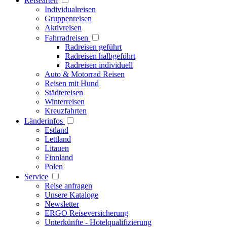
Reisearten
Individualreisen
Gruppenreisen
Aktivreisen
Fahrradreisen
Radreisen geführt
Radreisen halbgeführt
Radreisen individuell
Auto & Motorrad Reisen
Reisen mit Hund
Städtereisen
Winterreisen
Kreuzfahrten
Länderinfos
Estland
Lettland
Litauen
Finnland
Polen
Service
Reise anfragen
Unsere Kataloge
Newsletter
ERGO Reiseversicherung
Unterkünfte - Hotelqualifizierung