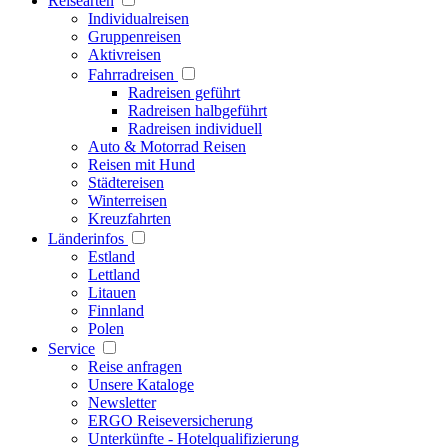
Reisearten
Individualreisen
Gruppenreisen
Aktivreisen
Fahrradreisen
Radreisen geführt
Radreisen halbgeführt
Radreisen individuell
Auto & Motorrad Reisen
Reisen mit Hund
Städtereisen
Winterreisen
Kreuzfahrten
Länderinfos
Estland
Lettland
Litauen
Finnland
Polen
Service
Reise anfragen
Unsere Kataloge
Newsletter
ERGO Reiseversicherung
Unterkünfte - Hotelqualifizierung