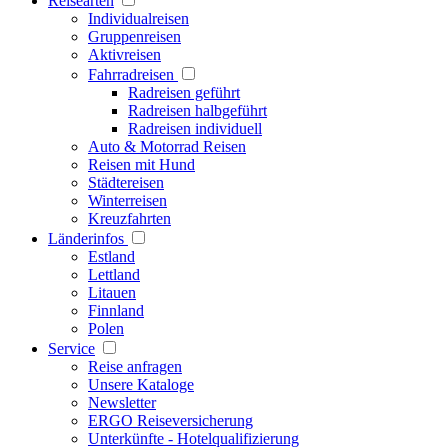
Reisearten
Individualreisen
Gruppenreisen
Aktivreisen
Fahrradreisen
Radreisen geführt
Radreisen halbgeführt
Radreisen individuell
Auto & Motorrad Reisen
Reisen mit Hund
Städtereisen
Winterreisen
Kreuzfahrten
Länderinfos
Estland
Lettland
Litauen
Finnland
Polen
Service
Reise anfragen
Unsere Kataloge
Newsletter
ERGO Reiseversicherung
Unterkünfte - Hotelqualifizierung