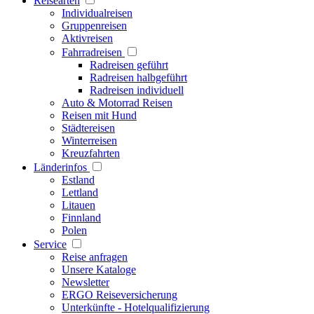
Reisearten
Individualreisen
Gruppenreisen
Aktivreisen
Fahrradreisen
Radreisen geführt
Radreisen halbgeführt
Radreisen individuell
Auto & Motorrad Reisen
Reisen mit Hund
Städtereisen
Winterreisen
Kreuzfahrten
Länderinfos
Estland
Lettland
Litauen
Finnland
Polen
Service
Reise anfragen
Unsere Kataloge
Newsletter
ERGO Reiseversicherung
Unterkünfte - Hotelqualifizierung