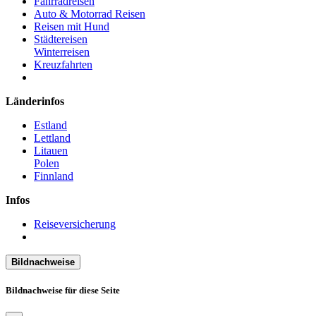
Fahrradreisen
Auto & Motorrad Reisen
Reisen mit Hund
Städtereisen
Winterreisen
Kreuzfahrten
Länderinfos
Estland
Lettland
Litauen
Polen
Finnland
Infos
Reiseversicherung
Bildnachweise
Bildnachweise für diese Seite