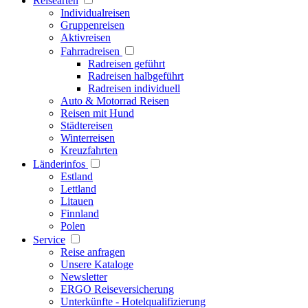
Reisearten
Individualreisen
Gruppenreisen
Aktivreisen
Fahrradreisen
Radreisen geführt
Radreisen halbgeführt
Radreisen individuell
Auto & Motorrad Reisen
Reisen mit Hund
Städtereisen
Winterreisen
Kreuzfahrten
Länderinfos
Estland
Lettland
Litauen
Finnland
Polen
Service
Reise anfragen
Unsere Kataloge
Newsletter
ERGO Reiseversicherung
Unterkünfte - Hotelqualifizierung