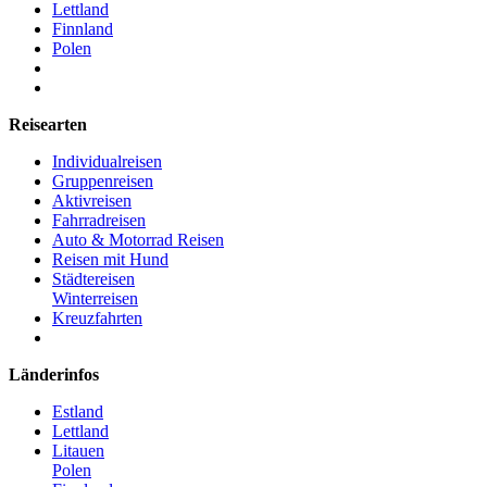
Lettland
Finnland
Polen
Reisearten
Individualreisen
Gruppenreisen
Aktivreisen
Fahrradreisen
Auto & Motorrad Reisen
Reisen mit Hund
Städtereisen
Winterreisen
Kreuzfahrten
Länderinfos
Estland
Lettland
Litauen
Polen