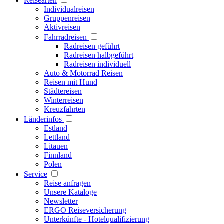
Reisearten
Individualreisen
Gruppenreisen
Aktivreisen
Fahrradreisen
Radreisen geführt
Radreisen halbgeführt
Radreisen individuell
Auto & Motorrad Reisen
Reisen mit Hund
Städtereisen
Winterreisen
Kreuzfahrten
Länderinfos
Estland
Lettland
Litauen
Finnland
Polen
Service
Reise anfragen
Unsere Kataloge
Newsletter
ERGO Reiseversicherung
Unterkünfte - Hotelqualifizierung