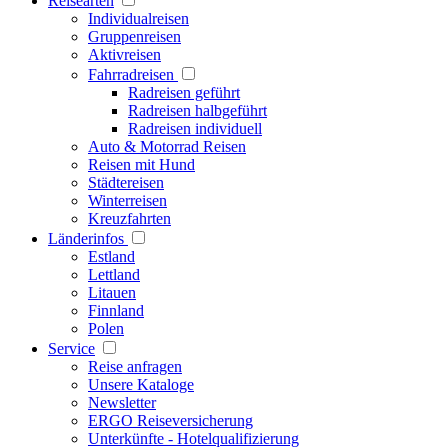
Reisearten
Individualreisen
Gruppenreisen
Aktivreisen
Fahrradreisen
Radreisen geführt
Radreisen halbgeführt
Radreisen individuell
Auto & Motorrad Reisen
Reisen mit Hund
Städtereisen
Winterreisen
Kreuzfahrten
Länderinfos
Estland
Lettland
Litauen
Finnland
Polen
Service
Reise anfragen
Unsere Kataloge
Newsletter
ERGO Reiseversicherung
Unterkünfte - Hotelqualifizierung