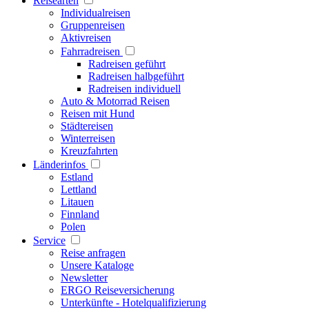
Reisearten
Individualreisen
Gruppenreisen
Aktivreisen
Fahrradreisen
Radreisen geführt
Radreisen halbgeführt
Radreisen individuell
Auto & Motorrad Reisen
Reisen mit Hund
Städtereisen
Winterreisen
Kreuzfahrten
Länderinfos
Estland
Lettland
Litauen
Finnland
Polen
Service
Reise anfragen
Unsere Kataloge
Newsletter
ERGO Reiseversicherung
Unterkünfte - Hotelqualifizierung