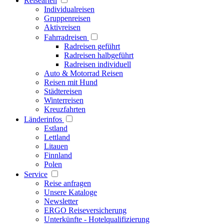
Reisearten
Individualreisen
Gruppenreisen
Aktivreisen
Fahrradreisen
Radreisen geführt
Radreisen halbgeführt
Radreisen individuell
Auto & Motorrad Reisen
Reisen mit Hund
Städtereisen
Winterreisen
Kreuzfahrten
Länderinfos
Estland
Lettland
Litauen
Finnland
Polen
Service
Reise anfragen
Unsere Kataloge
Newsletter
ERGO Reiseversicherung
Unterkünfte - Hotelqualifizierung