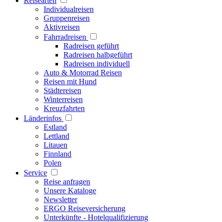
Reisearten
Individualreisen
Gruppenreisen
Aktivreisen
Fahrradreisen
Radreisen geführt
Radreisen halbgeführt
Radreisen individuell
Auto & Motorrad Reisen
Reisen mit Hund
Städtereisen
Winterreisen
Kreuzfahrten
Länderinfos
Estland
Lettland
Litauen
Finnland
Polen
Service
Reise anfragen
Unsere Kataloge
Newsletter
ERGO Reiseversicherung
Unterkünfte - Hotelqualifizierung