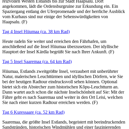
reizvollen Westen Estlands bis zur Stadt Haapsalu. Dort
angekommen, lädt die Ordensburgruine zur Erkundung ein. Ein
Spaziergang entlang der Uferpromenade und der herrliche Ausblick
vom Kurhaus sind nur einige der Sehenswürdigkeiten von
Haapsalu. (F)
Tag 4 Insel Hiiumaa (ca. 38 km Rad)
Heute radeln Sie weiter und erreichen den Fährhafen, um
anschließend auf die Insel Hiiumaa überzusetzen. Der idyllische
Hauptort der Insel Kärdla begrüßt Sie nach Ihrer Ankunft. (F)
Tag 5 Insel Saaremaa (ca. 64 km Rad)
Hiiumaa, Estlands zweitgrößte Insel, verzaubert mit unberührter
Natur, malerischen Leuchttürmen und idyllischen Dörfern, wie Sie
bei der heutigen Radtour eindrucksvoll sehen können. Optional
bietet sich ein Abstecher zum historischen Kõpu-Leuchtturm an.
Dann wartet auch schon die nächste Inselschönheit auf Sie: Mit der
Fähre geht es nach Saaremaa und weiter in den Ort Leisi, welchen
Sie nach einer kurzen Radtour erreichen werden. (F)
Tag 6 Kuressaare (ca. 52 km Rad)
Saaremaa, die größte Insel Estlands, begeistert mit beeindruckenden
Sandstränden, historischen Windmühlen und einer faszinierenden