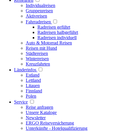
Reisearten
Individualreisen
Gruppenreisen
Aktivreisen
Fahrradreisen
Radreisen geführt
Radreisen halbgeführt
Radreisen individuell
Auto & Motorrad Reisen
Reisen mit Hund
Städtereisen
Winterreisen
Kreuzfahrten
Länderinfos
Estland
Lettland
Litauen
Finnland
Polen
Service
Reise anfragen
Unsere Kataloge
Newsletter
ERGO Reiseversicherung
Unterkünfte - Hotelqualifizierung