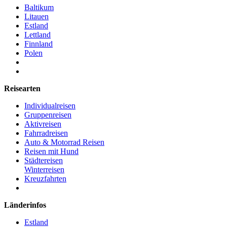
Baltikum
Litauen
Estland
Lettland
Finnland
Polen
Reisearten
Individualreisen
Gruppenreisen
Aktivreisen
Fahrradreisen
Auto & Motorrad Reisen
Reisen mit Hund
Städtereisen
Winterreisen
Kreuzfahrten
Länderinfos
Estland