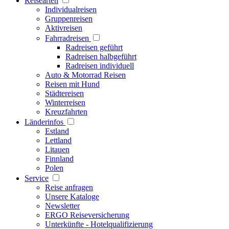
Reisearten
Individualreisen
Gruppenreisen
Aktivreisen
Fahrradreisen
Radreisen geführt
Radreisen halbgeführt
Radreisen individuell
Auto & Motorrad Reisen
Reisen mit Hund
Städtereisen
Winterreisen
Kreuzfahrten
Länderinfos
Estland
Lettland
Litauen
Finnland
Polen
Service
Reise anfragen
Unsere Kataloge
Newsletter
ERGO Reiseversicherung
Unterkünfte - Hotelqualifizierung