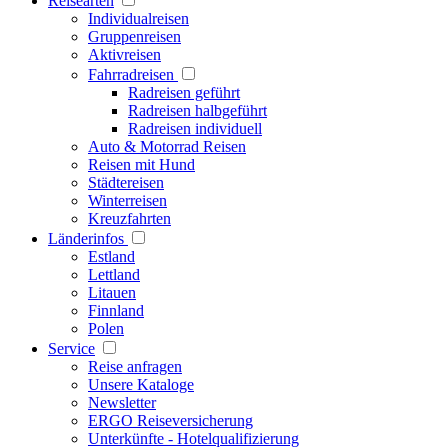
Reisearten
Individualreisen
Gruppenreisen
Aktivreisen
Fahrradreisen
Radreisen geführt
Radreisen halbgeführt
Radreisen individuell
Auto & Motorrad Reisen
Reisen mit Hund
Städtereisen
Winterreisen
Kreuzfahrten
Länderinfos
Estland
Lettland
Litauen
Finnland
Polen
Service
Reise anfragen
Unsere Kataloge
Newsletter
ERGO Reiseversicherung
Unterkünfte - Hotelqualifizierung