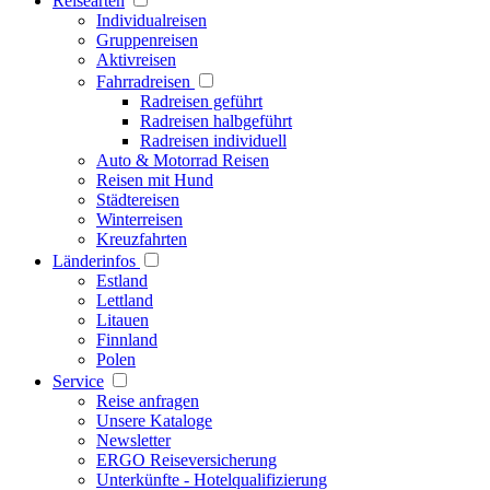
Reisearten
Individualreisen
Gruppenreisen
Aktivreisen
Fahrradreisen
Radreisen geführt
Radreisen halbgeführt
Radreisen individuell
Auto & Motorrad Reisen
Reisen mit Hund
Städtereisen
Winterreisen
Kreuzfahrten
Länderinfos
Estland
Lettland
Litauen
Finnland
Polen
Service
Reise anfragen
Unsere Kataloge
Newsletter
ERGO Reiseversicherung
Unterkünfte - Hotelqualifizierung