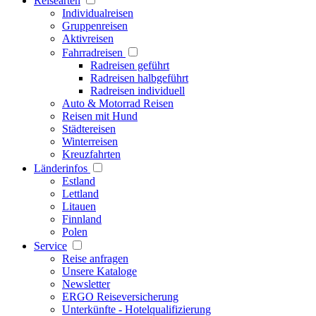
Reisearten
Individualreisen
Gruppenreisen
Aktivreisen
Fahrradreisen
Radreisen geführt
Radreisen halbgeführt
Radreisen individuell
Auto & Motorrad Reisen
Reisen mit Hund
Städtereisen
Winterreisen
Kreuzfahrten
Länderinfos
Estland
Lettland
Litauen
Finnland
Polen
Service
Reise anfragen
Unsere Kataloge
Newsletter
ERGO Reiseversicherung
Unterkünfte - Hotelqualifizierung