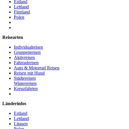
Estland
Lettland
Finnland
Polen
Reisearten
Individualreisen
Gruppenreisen
Aktivreisen
Fahrradreisen
Auto & Motorrad Reisen
Reisen mit Hund
Städtereisen
Winterreisen
Kreuzfahrten
Länderinfos
Estland
Lettland
Litauen
Polen