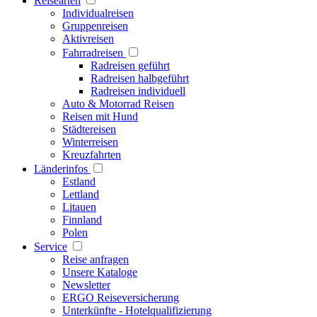
Reisearten
Individualreisen
Gruppenreisen
Aktivreisen
Fahrradreisen
Radreisen geführt
Radreisen halbgeführt
Radreisen individuell
Auto & Motorrad Reisen
Reisen mit Hund
Städtereisen
Winterreisen
Kreuzfahrten
Länderinfos
Estland
Lettland
Litauen
Finnland
Polen
Service
Reise anfragen
Unsere Kataloge
Newsletter
ERGO Reiseversicherung
Unterkünfte - Hotelqualifizierung