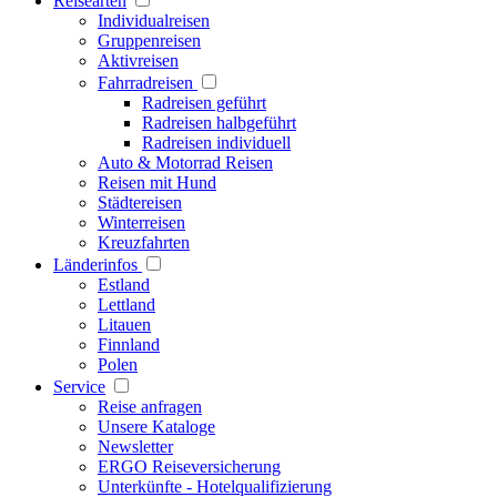
Reisearten
Individualreisen
Gruppenreisen
Aktivreisen
Fahrradreisen
Radreisen geführt
Radreisen halbgeführt
Radreisen individuell
Auto & Motorrad Reisen
Reisen mit Hund
Städtereisen
Winterreisen
Kreuzfahrten
Länderinfos
Estland
Lettland
Litauen
Finnland
Polen
Service
Reise anfragen
Unsere Kataloge
Newsletter
ERGO Reiseversicherung
Unterkünfte - Hotelqualifizierung