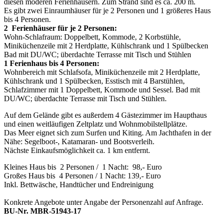
diesen moderen Ferienhäusern. Zum Strand sind es ca. 200 m.
Es gibt zwei Einraumhäuser für je 2 Personen und 1 größeres Haus
bis 4 Personen.
2 Ferienhäuser für je 2 Personen:
Wohn-Schlafraum: Doppelbett, Kommode, 2 Korbstühle,
Miniküchenzeile mit 2 Herdplatte, Kühlschrank und 1 Spülbecken
Bad mit DU/WC; überdachte Terrasse mit Tisch und Stühlen
1 Ferienhaus bis 4 Personen:
Wohnbereich mit Schlafsofa, Miniküchenzeile mit 2 Herdplatte,
Kühlschrank und 1 Spülbecken, Esstisch mit 4 Barstühlen,
Schlafzimmer mit 1 Doppelbett, Kommode und Sessel. Bad mit
DU/WC; überdachte Terrasse mit Tisch und Stühlen.
Auf dem Gelände gibt es außerdem 4 Gästezimmer im Haupthaus
und einen weitläufigen Zeltplatz und Wohnmobilstellplätze.
Das Meer eignet sich zum Surfen und Kiting. Am Jachthafen in der
Nähe: Segelboot-, Katamaran- und Bootsverleih.
Nächste Einkaufsmöglichkeit ca. 1 km entfernt.
Kleines Haus bis 2 Personen / 1 Nacht: 98,- Euro
Großes Haus bis 4 Personen / 1 Nacht: 139,- Euro
Inkl. Bettwäsche, Handtücher und Endreinigung
Konkrete Angebote unter Angabe der Personenzahl auf Anfrage.
BU-Nr. MBR-51943-17