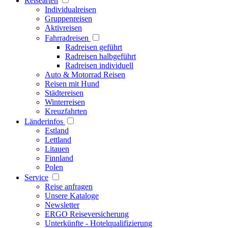
Reisearten
Individualreisen
Gruppenreisen
Aktivreisen
Fahrradreisen
Radreisen geführt
Radreisen halbgeführt
Radreisen individuell
Auto & Motorrad Reisen
Reisen mit Hund
Städtereisen
Winterreisen
Kreuzfahrten
Länderinfos
Estland
Lettland
Litauen
Finnland
Polen
Service
Reise anfragen
Unsere Kataloge
Newsletter
ERGO Reiseversicherung
Unterkünfte - Hotelqualifizierung