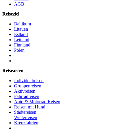
AGB
Reiseziel
Baltikum
Litauen
Estland
Lettland
Finnland
Polen
Reisearten
Individualreisen
Gruppenreisen
Aktivreisen
Fahrradreisen
Auto & Motorrad Reisen
Reisen mit Hund
Städtereisen
Winterreisen
Kreuzfahrten