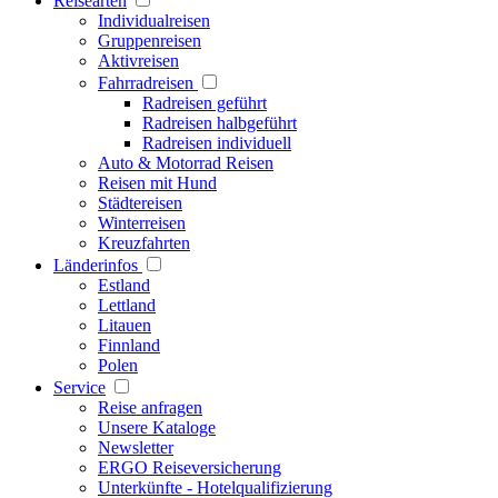
Reisearten
Individualreisen
Gruppenreisen
Aktivreisen
Fahrradreisen
Radreisen geführt
Radreisen halbgeführt
Radreisen individuell
Auto & Motorrad Reisen
Reisen mit Hund
Städtereisen
Winterreisen
Kreuzfahrten
Länderinfos
Estland
Lettland
Litauen
Finnland
Polen
Service
Reise anfragen
Unsere Kataloge
Newsletter
ERGO Reiseversicherung
Unterkünfte - Hotelqualifizierung