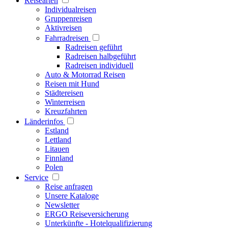
Reisearten
Individualreisen
Gruppenreisen
Aktivreisen
Fahrradreisen
Radreisen geführt
Radreisen halbgeführt
Radreisen individuell
Auto & Motorrad Reisen
Reisen mit Hund
Städtereisen
Winterreisen
Kreuzfahrten
Länderinfos
Estland
Lettland
Litauen
Finnland
Polen
Service
Reise anfragen
Unsere Kataloge
Newsletter
ERGO Reiseversicherung
Unterkünfte - Hotelqualifizierung