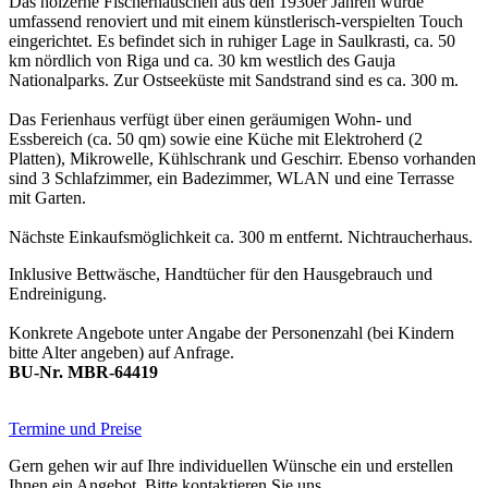
Das hölzerne Fischerhäuschen aus den 1930er Jahren wurde
umfassend renoviert und mit einem künstlerisch-verspielten Touch
eingerichtet. Es befindet sich in ruhiger Lage in Saulkrasti, ca. 50
km nördlich von Riga und ca. 30 km westlich des Gauja
Nationalparks. Zur Ostseeküste mit Sandstrand sind es ca. 300 m.
Das Ferienhaus verfügt über einen geräumigen Wohn- und
Essbereich (ca. 50 qm) sowie eine Küche mit Elektroherd (2
Platten), Mikrowelle, Kühlschrank und Geschirr. Ebenso vorhanden
sind 3 Schlafzimmer, ein Badezimmer, WLAN und eine Terrasse
mit Garten.
Nächste Einkaufsmöglichkeit ca. 300 m entfernt. Nichtraucherhaus.
Inklusive Bettwäsche, Handtücher für den Hausgebrauch und
Endreinigung.
Konkrete Angebote unter Angabe der Personenzahl (bei Kindern
bitte Alter angeben) auf Anfrage.
BU-Nr. MBR-64419
Termine und Preise
Gern gehen wir auf Ihre individuellen Wünsche ein und erstellen
Ihnen ein Angebot. Bitte kontaktieren Sie uns.