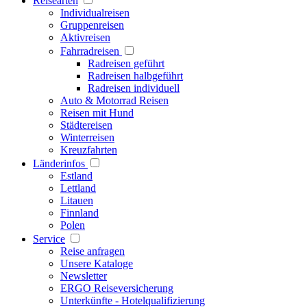
Reisearten
Individualreisen
Gruppenreisen
Aktivreisen
Fahrradreisen
Radreisen geführt
Radreisen halbgeführt
Radreisen individuell
Auto & Motorrad Reisen
Reisen mit Hund
Städtereisen
Winterreisen
Kreuzfahrten
Länderinfos
Estland
Lettland
Litauen
Finnland
Polen
Service
Reise anfragen
Unsere Kataloge
Newsletter
ERGO Reiseversicherung
Unterkünfte - Hotelqualifizierung