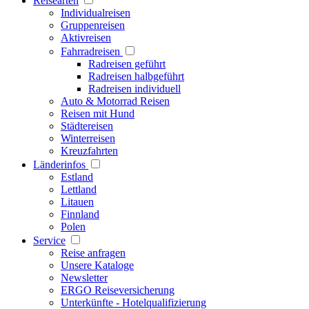
Reisearten
Individualreisen
Gruppenreisen
Aktivreisen
Fahrradreisen
Radreisen geführt
Radreisen halbgeführt
Radreisen individuell
Auto & Motorrad Reisen
Reisen mit Hund
Städtereisen
Winterreisen
Kreuzfahrten
Länderinfos
Estland
Lettland
Litauen
Finnland
Polen
Service
Reise anfragen
Unsere Kataloge
Newsletter
ERGO Reiseversicherung
Unterkünfte - Hotelqualifizierung