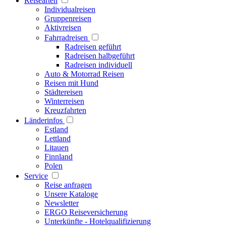
Reisearten
Individualreisen
Gruppenreisen
Aktivreisen
Fahrradreisen
Radreisen geführt
Radreisen halbgeführt
Radreisen individuell
Auto & Motorrad Reisen
Reisen mit Hund
Städtereisen
Winterreisen
Kreuzfahrten
Länderinfos
Estland
Lettland
Litauen
Finnland
Polen
Service
Reise anfragen
Unsere Kataloge
Newsletter
ERGO Reiseversicherung
Unterkünfte - Hotelqualifizierung