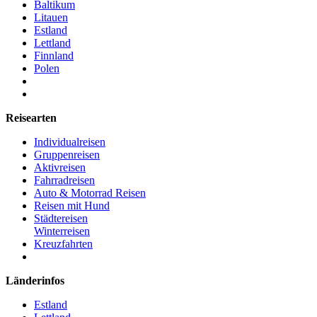
Baltikum
Litauen
Estland
Lettland
Finnland
Polen
Reisearten
Individualreisen
Gruppenreisen
Aktivreisen
Fahrradreisen
Auto & Motorrad Reisen
Reisen mit Hund
Städtereisen
Winterreisen
Kreuzfahrten
Länderinfos
Estland