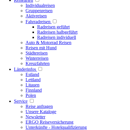
Reisearten
Individualreisen
Gruppenreisen
Aktivreisen
Fahrradreisen
Radreisen geführt
Radreisen halbgeführt
Radreisen individuell
Auto & Motorrad Reisen
Reisen mit Hund
Städtereisen
Winterreisen
Kreuzfahrten
Länderinfos
Estland
Lettland
Litauen
Finnland
Polen
Service
Reise anfragen
Unsere Kataloge
Newsletter
ERGO Reiseversicherung
Unterkünfte - Hotelqualifizierung