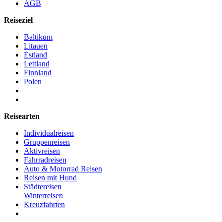
AGB
Reiseziel
Baltikum
Litauen
Estland
Lettland
Finnland
Polen
Reisearten
Individualreisen
Gruppenreisen
Aktivreisen
Fahrradreisen
Auto & Motorrad Reisen
Reisen mit Hund
Städtereisen
Winterreisen
Kreuzfahrten