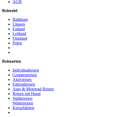
AGB
Reiseziel
Baltikum
Litauen
Estland
Lettland
Finnland
Polen
Reisearten
Individualreisen
Gruppenreisen
Aktivreisen
Fahrradreisen
Auto & Motorrad Reisen
Reisen mit Hund
Städtereisen
Winterreisen
Kreuzfahrten