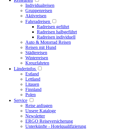
Reisearten
Individualreisen
Gruppenreisen
Aktivreisen
Fahrradreisen
Radreisen geführt
Radreisen halbgeführt
Radreisen individuell
Auto & Motorrad Reisen
Reisen mit Hund
Städtereisen
Winterreisen
Kreuzfahrten
Länderinfos
Estland
Lettland
Litauen
Finnland
Polen
Service
Reise anfragen
Unsere Kataloge
Newsletter
ERGO Reiseversicherung
Unterkünfte - Hotelqualifizierung